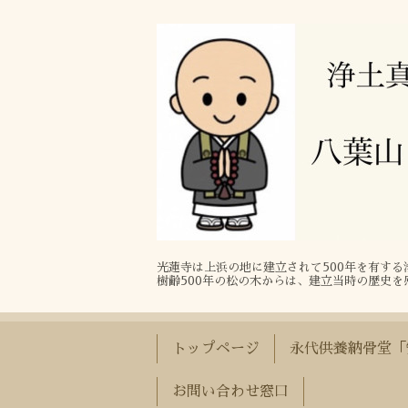
光蓮寺は上浜の地に建立されて500年を有す
樹齢500年の松の木からは、建立当時の歴史を
トップページ
永代供養納骨堂「
お問い合わせ窓口