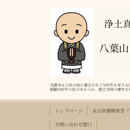
光蓮寺は上浜の地に建立されて500年を有す
樹齢500年の松の木からは、建立当時の歴史を
トップページ
永代供養納骨堂「
お問い合わせ窓口