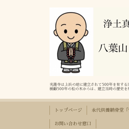
光蓮寺は上浜の地に建立されて500年を有す
樹齢500年の松の木からは、建立当時の歴史を
トップページ
永代供養納骨堂「
お問い合わせ窓口