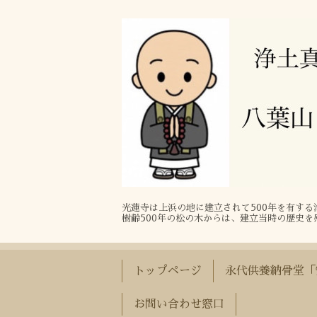
光蓮寺は上浜の地に建立されて500年を有す
樹齢500年の松の木からは、建立当時の歴史を
トップページ
永代供養納骨堂「
お問い合わせ窓口